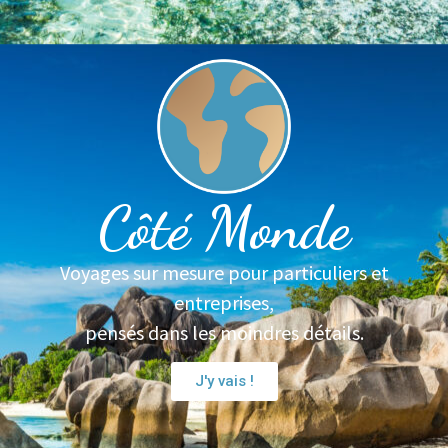
Côté Monde
Voyages sur mesure pour particuliers et
entreprises,
pensés dans les moindres détails.
J'y vais !