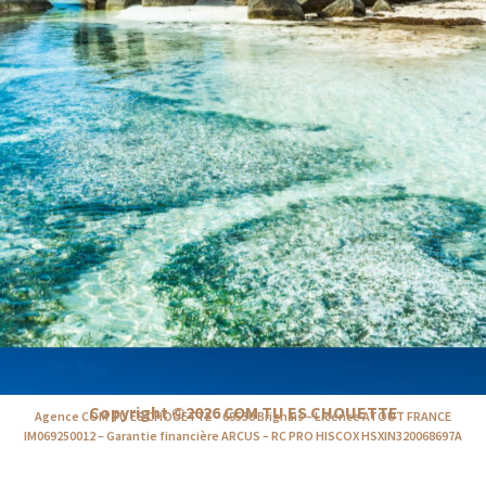
Copyright ©2026 COM TU ES CHOUETTE
Agence COM TU ES CHOUETTE – 69530 Brignais – Licence ATOUT FRANCE
IM069250012 – Garantie financière ARCUS – RC PRO HISCOX HSXIN320068697A